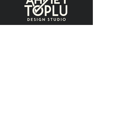
Contact
name
surname
e-mail