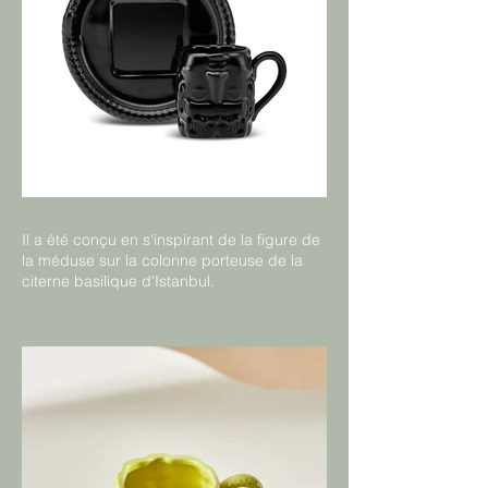
Il a été conçu en s'inspirant de la figure de
la méduse sur la colonne porteuse de la
citerne basilique d'Istanbul.