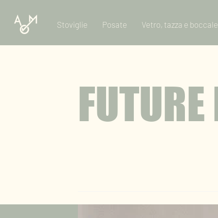
Stoviglie
Posate
Vetro, tazza e boccale
FUTURE 