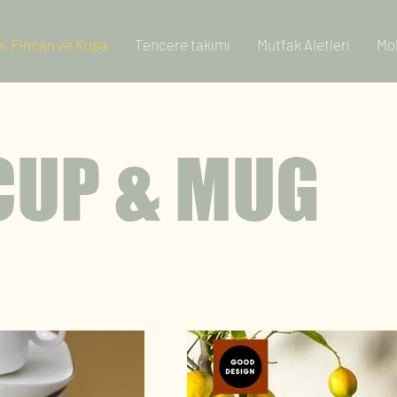
, Fincan ve Kupa
Tencere takımı
Mutfak Aletleri
Mo
CUP & MUG