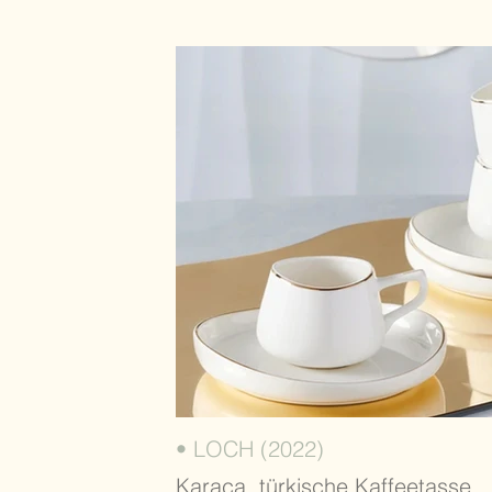
• LOCH (2022)
Karaca, türkische Kaffeetasse