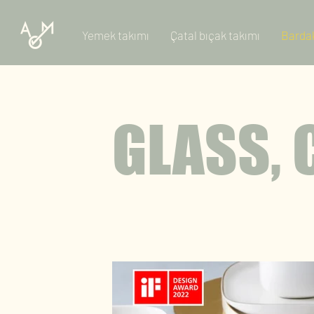
Yemek takımı
Çatal bıçak takımı
Bardak
GLASS, 