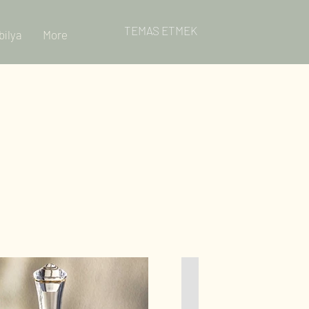
TEMAS ETMEK
bilya
More