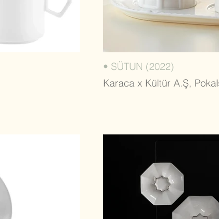
• SÜTUN (2022)
Karaca x Kültür A.Ş, Pokal