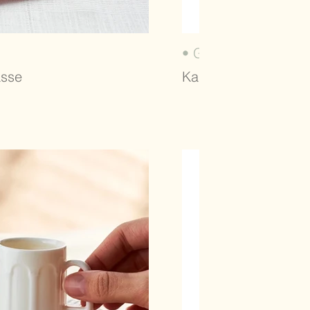
• GÖBEKLİTEPE (20
asse
Karaca, türkisches 