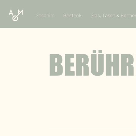
Geschirr
Besteck
Glas, Tasse & Beche
BERÜHR