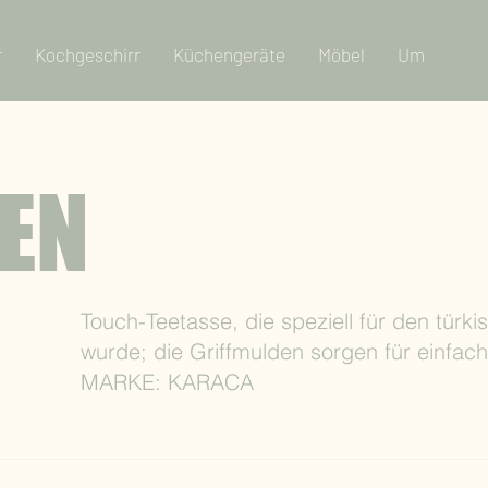
r
Kochgeschirr
Küchengeräte
Möbel
Um
EN
Touch-Teetasse, die speziell für den türki
wurde; die Griffmulden sorgen für einfach
MARKE: KARACA