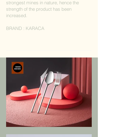
strongest mines in nature, hence the
strength of the product has been
increased.
BRAND : KARACA