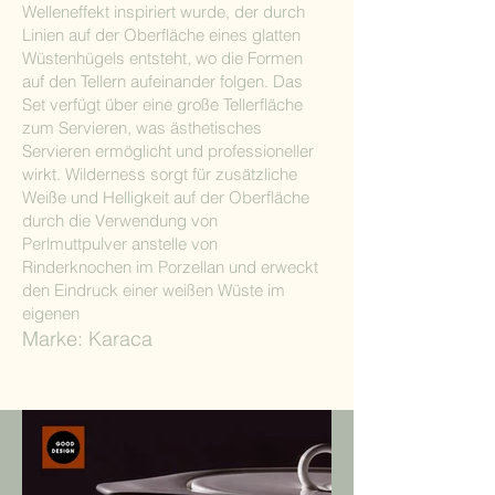
Welleneffekt inspiriert wurde, der durch
Linien auf der Oberfläche eines glatten
Wüstenhügels entsteht, wo die Formen
auf den Tellern aufeinander folgen. Das
Set verfügt über eine große Tellerfläche
zum Servieren, was ästhetisches
Servieren ermöglicht und professioneller
wirkt. Wilderness sorgt für zusätzliche
Weiße und Helligkeit auf der Oberfläche
durch die Verwendung von
Perlmuttpulver anstelle von
Rinderknochen im Porzellan und erweckt
den Eindruck einer weißen Wüste im
eigenen
Marke: Karaca